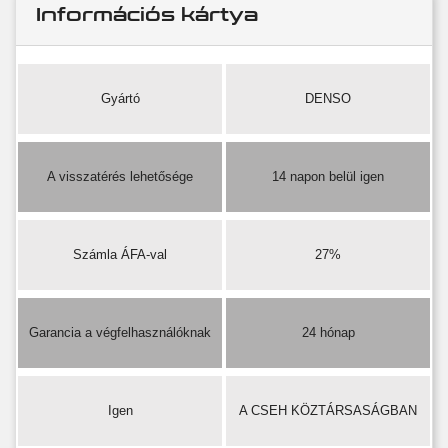
Információs kártya
Gyártó
DENSO
A visszatérés lehetősége
14 napon belül igen
Számla ÁFA-val
27%
Garancia a végfelhasználóknak
24 hónap
Igen
A CSEH KÖZTÁRSASÁGBAN