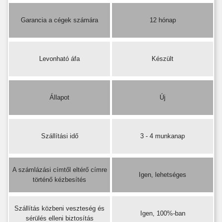
Garancia a cégek számára
12 hónap
Levonható áfa
Készült
Állapot
Új
Szállítási idő
3 - 4 munkanap
A számlázási címtől eltérő címre
Igen, lehetséges
történő kézbesítés
Szállítás közbeni veszteség és
Igen, 100%-ban
sérülés elleni biztosítás