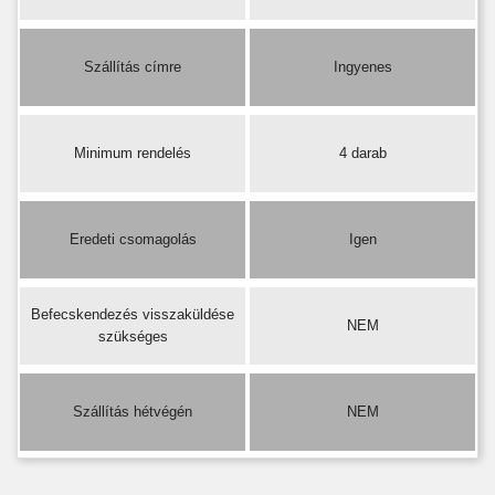
Szállítás címre
Ingyenes
Minimum rendelés
4 darab
Eredeti csomagolás
Igen
Befecskendezés visszaküldése
NEM
szükséges
Szállítás hétvégén
NEM