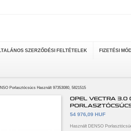
LTALÁNOS SZERZŐDÉSI FELTÉTELEK
FIZETÉSI MÓ
ENSO Porlasztócsúcs Használt 97353080, 5821515
OPEL VECTRA 3.0 
PORLASZTÓCSÚCS 
54 976,09 HUF
Használt DENSO Porlasztócsúc