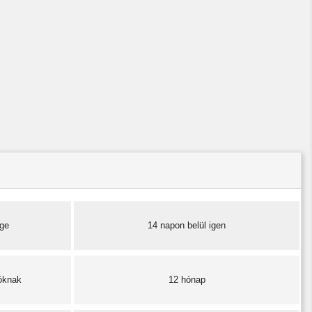
ége
14 napon belül igen
óknak
12 hónap