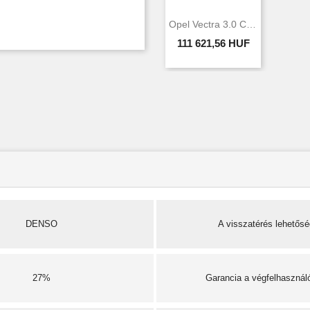
Opel Vectra 3.0 CDTi 135 KW 184 LE DENSO...
111 621,56 HUF
DENSO
A visszatérés lehetős
27%
Garancia a végfelhasznál