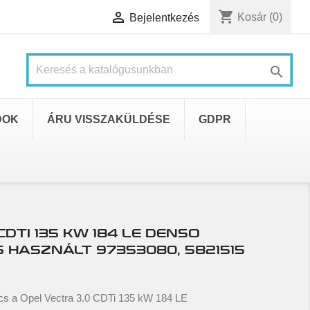
shopping_cart

Kosár
(0)
Bejelentkezés

DOK
ÁRU VISSZAKÜLDÉSE
GDPR
CDTI 135 KW 184 LE DENSO
HASZNÁLT 97353080, 5821515
s a Opel Vectra 3.0 CDTi 135 kW 184 LE