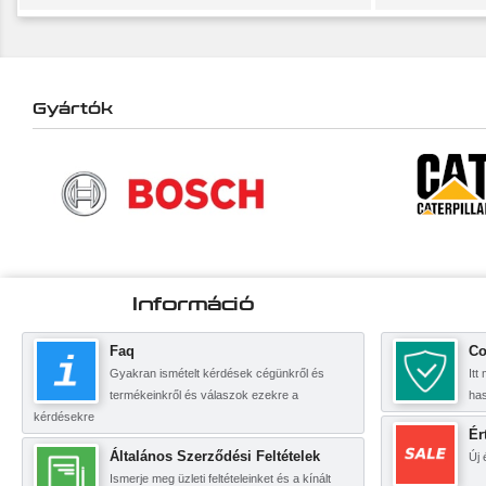
Gyártók
Információ
Faq
Co
Gyakran ismételt kérdések cégünkről és
Itt
termékeinkről és válaszok ezekre a
ha
kérdésekre
Ér
Általános Szerződési Feltételek
Új 
Ismerje meg üzleti feltételeinket és a kínált