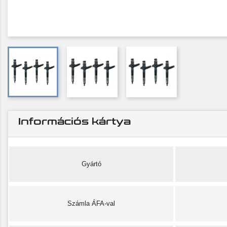
Információs kártya
Gyártó
Számla ÁFA-val