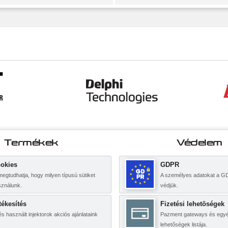
Termékek
Védelem
okies
GDPR
 megtudhatja, hogy milyen típusú sütiket
A személyes adatokat a G
sználunk.
védjük.
tékesítés
Fizetési lehetöségek
és használt injektorok akciós ajánlataink
Pazment gateways és egyéb
lehetőségek listája.