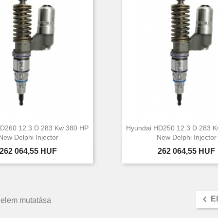
D260 12.3 D 283 Kw 380 HP
Hyundai HD250 12.3 D 283 
New Delphi Injector
New Delphi Injector
Ár
Ár
262 064,55 HUF
262 064,55 HUF


Előnézet
Előnézet

E
6 elem mutatása