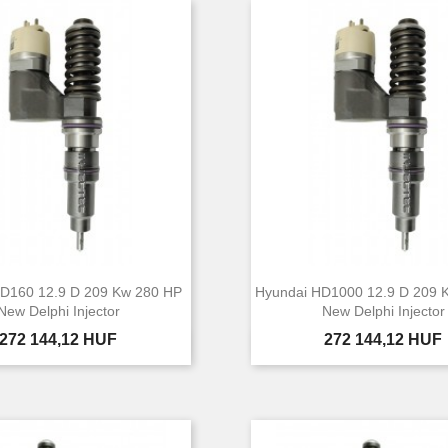
D160 12.9 D 209 Kw 280 HP
Hyundai HD1000 12.9 D 209 
New Delphi Injector
New Delphi Injector
Ár
Ár
272 144,12 HUF
272 144,12 HUF


Előnézet
Előnézet