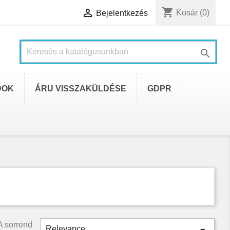
shopping_cart

Kosár
(0)
Bejelentkezés

DOK
ÁRU VISSZAKÜLDÉSE
GDPR
A sorrend
Relevance