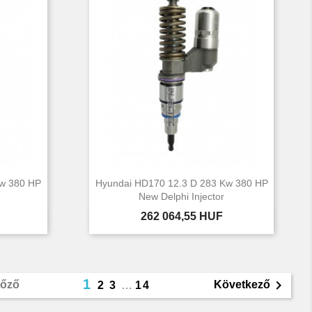
Kw 380 HP
Hyundai HD170 12.3 D 283 Kw 380 HP
New Delphi Injector
Ár
262 064,55 HUF

Előnézet
1

lőző
Következő
2
3
…
14