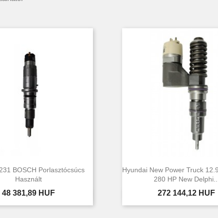
231 BOSCH Porlasztócsúcs
Hyundai New Power Truck 12.
Használt
280 HP New Delphi..
Ár
Ár
48 381,89 HUF
272 144,12 HUF


Előnézet
Előnézet