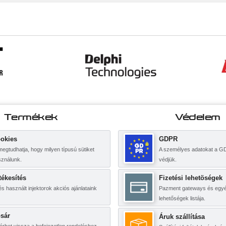
Termékek
Védelem
okies
GDPR
 megtudhatja, hogy milyen típusú sütiket
A személyes adatokat a G
sználunk.
védjük.
tékesítés
Fizetési lehetöségek
és használt injektorok akciós ajánlataink
Pazment gateways és egyéb
lehetőségek listája.
sár
Áruk szállítása