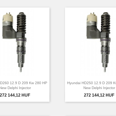
D260 12.9 D 209 Kw 280 HP
Hyundai HD250 12.9 D 209 
New Delphi Injector
New Delphi Injector
Ár
Ár
272 144,12 HUF
272 144,12 HUF


Előnézet
Előnézet