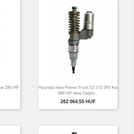
Kw 280 HP
Hyundai New Power Truck 12.3 D 283 Kw
380 HP New Delphi...
Ár
262 064,55 HUF

Előnézet