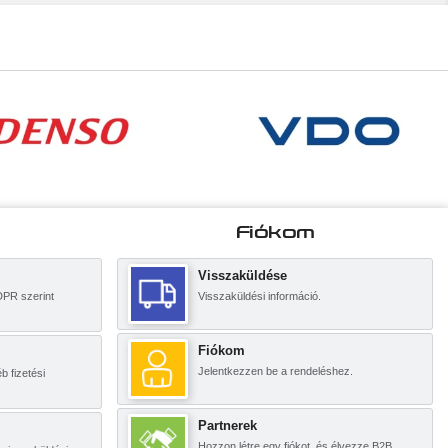
Fiókom
Visszaküldése
DPR szerint
Visszaküldési információ.
Fiókom
Jelentkezzen be a rendeléshez.
 fizetési
Partnerek
Hozzon létre egy fiókot, és élvezze B2B