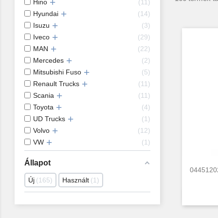
Hino
11
Hyundai
14
Isuzu
3
Iveco
29
MAN
22
Mercedes
2
Mitsubishi Fuso
5
Renault Trucks
11
Scania
11
Toyota
4
UD Trucks
1
Volvo
12
VW
1
Állapot
0445120
Új
165
Használt
1