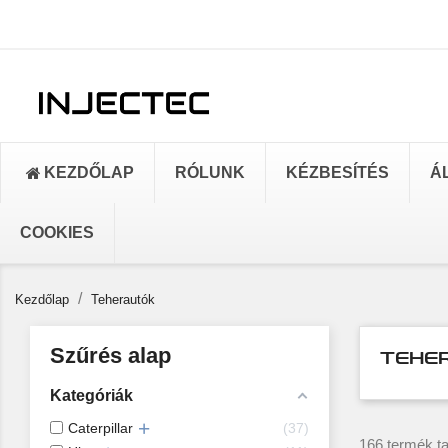
KEZDŐLAP
RÓLUNK
KÉZBESÍTÉS
Á
COOKIES
Kezdőlap
Teherautók
Szűrés alap
TEHE
Kategóriák
Caterpillar
37
166 termék ta