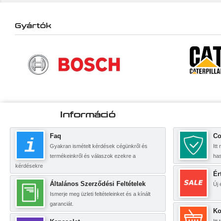
Gyártók
Információ
Faq
Co
Gyakran ismételt kérdések cégünkről és
Itt
termékeinkről és válaszok ezekre a
ha
kérdésekre
Ér
Általános Szerződési Feltételek
Új 
Ismerje meg üzleti feltételeinket és a kínált
garanciát.
Ko