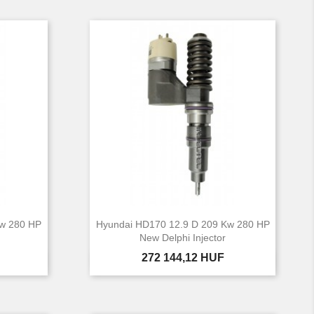
Kw 280 HP
Hyundai HD170 12.9 D 209 Kw 280 HP
New Delphi Injector
Ár
272 144,12 HUF

Előnézet