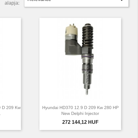

alapja:
9 D 209 Kw
Hyundai HD370 12.9 D 209 Kw 280 HP
.
New Delphi Injector
Ár
272 144,12 HUF

Előnézet