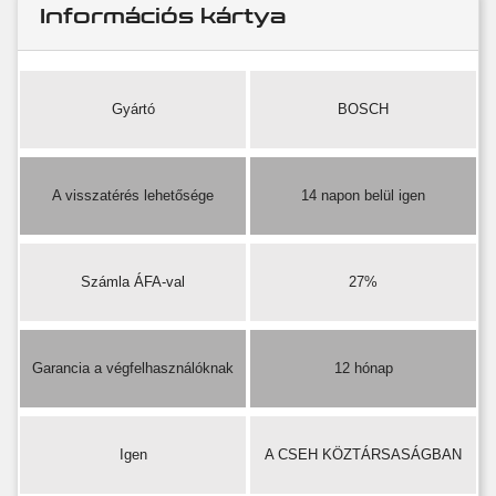
Információs kártya
Gyártó
BOSCH
A visszatérés lehetősége
14 napon belül igen
Számla ÁFA-val
27%
Garancia a végfelhasználóknak
12 hónap
Igen
A CSEH KÖZTÁRSASÁGBAN