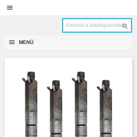


MENÜ