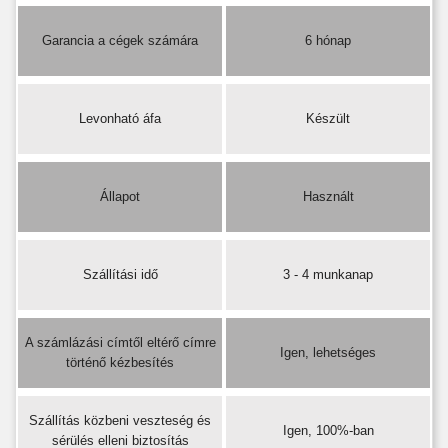
Garancia a cégek számára
6 hónap
Levonható áfa
Készült
Állapot
Használt
Szállítási idő
3 - 4 munkanap
A számlázási címtől eltérő címre
Igen, lehetséges
történő kézbesítés
Szállítás közbeni veszteség és
Igen, 100%-ban
sérülés elleni biztosítás