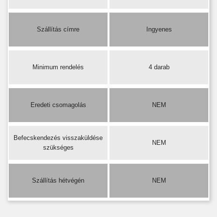
Szállítás címre
Ingyenes
Minimum rendelés
4 darab
Eredeti csomagolás
NEM
Befecskendezés visszaküldése
NEM
szükséges
Szállítás hétvégén
NEM