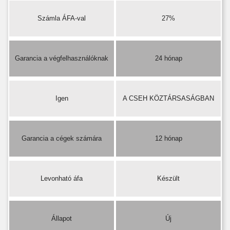
Számla ÁFA-val
27%
Garancia a végfelhasználóknak
24 hónap
Igen
A CSEH KÖZTÁRSASÁGBAN
Garancia a cégek számára
12 hónap
Levonható áfa
Készült
Állapot
Új