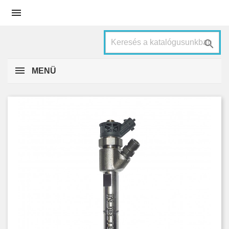


MENÜ