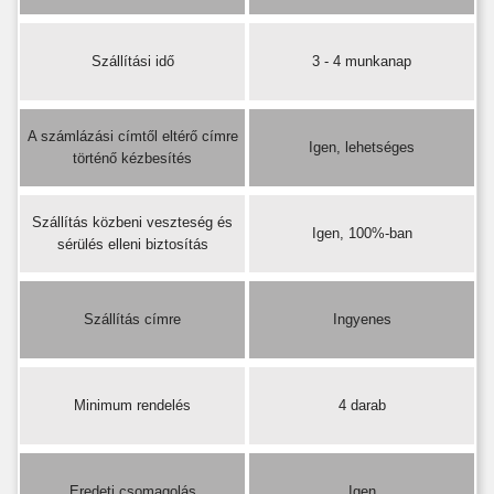
Szállítási idő
3 - 4 munkanap
A számlázási címtől eltérő címre
Igen, lehetséges
történő kézbesítés
Szállítás közbeni veszteség és
Igen, 100%-ban
sérülés elleni biztosítás
Szállítás címre
Ingyenes
Minimum rendelés
4 darab
Eredeti csomagolás
Igen