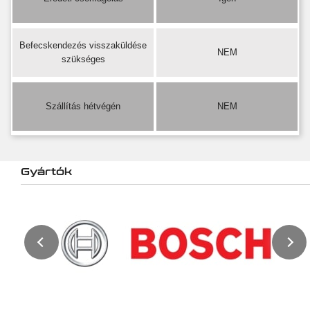
Befecskendezés visszaküldése
NEM
szükséges
Szállítás hétvégén
NEM
Gyártók