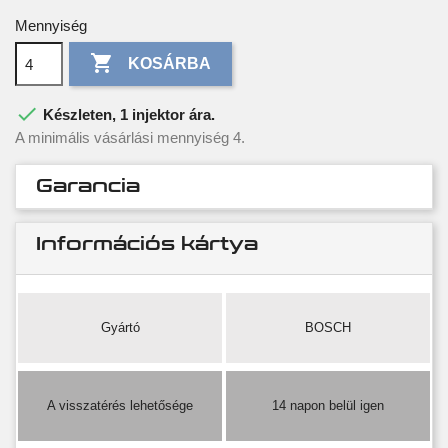
Mennyiség

KOSÁRBA

Készleten, 1 injektor ára.
A minimális vásárlási mennyiség 4.
Garancia
Információs kártya
Gyártó
BOSCH
A visszatérés lehetősége
14 napon belül igen