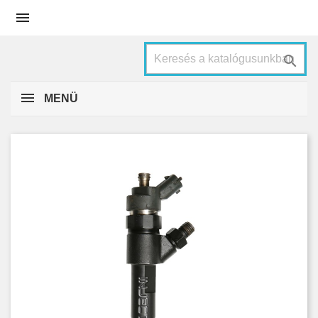


MENÜ