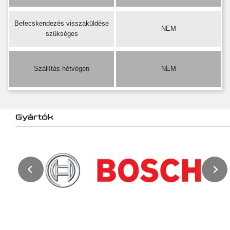
Befecskendezés visszaküldése
NEM
szükséges
Szállítás hétvégén
NEM
Gyártók