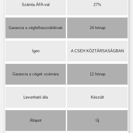
Számla ÁFA-val
27%
Garancia a végfelhasználóknak
24 hónap
Igen
A CSEH KÖZTÁRSASÁGBAN
Garancia a cégek számára
12 hónap
Levonható áfa
Készült
Állapot
Új