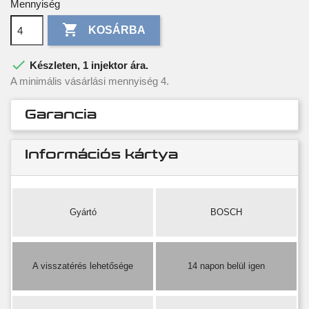
Mennyiség

KOSÁRBA

Készleten, 1 injektor ára.
A minimális vásárlási mennyiség 4.
Garancia
Információs kártya
Gyártó
BOSCH
A visszatérés lehetősége
14 napon belül igen