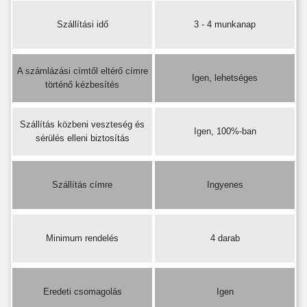
Szállítási idő
3 - 4 munkanap
A számlázási címtől eltérő címre
Igen, lehetséges
történő kézbesítés
Szállítás közbeni veszteség és
Igen, 100%-ban
sérülés elleni biztosítás
Szállítás címre
Ingyenes
Minimum rendelés
4 darab
Eredeti csomagolás
Igen