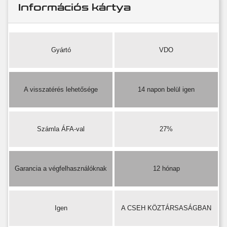
Információs kártya
Gyártó
VDO
A visszatérés lehetősége
14 napon belül igen
Számla ÁFA-val
27%
Garancia a végfelhasználóknak
12 hónap
Igen
A CSEH KÖZTÁRSASÁGBAN