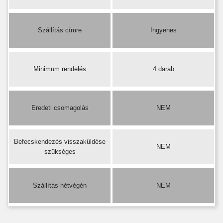
Szállítás címre
Ingyenes
Minimum rendelés
4 darab
Eredeti csomagolás
NEM
Befecskendezés visszaküldése
NEM
szükséges
Szállítás hétvégén
NEM