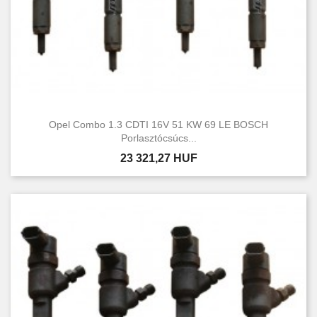
Opel Combo 1.3 CDTI 16V 51 KW 69 LE BOSCH
Porlasztócsúcs...
Ár
23 321,27 HUF