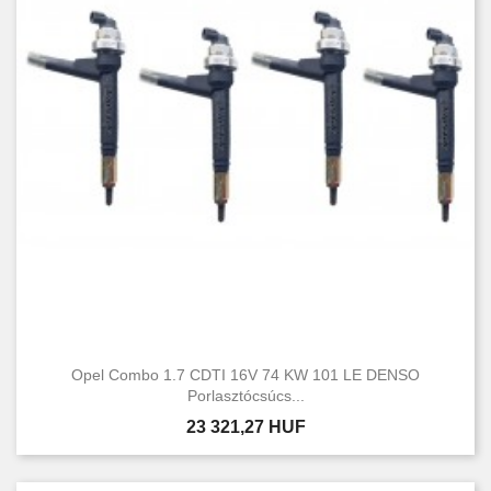
Opel Combo 1.7 CDTI 16V 74 KW 101 LE DENSO
Porlasztócsúcs...
Ár
23 321,27 HUF