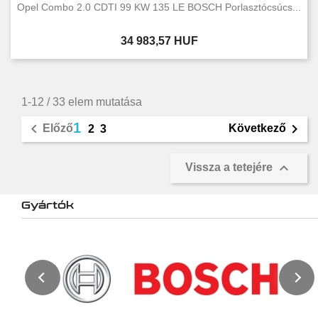
Opel Combo 2.0 CDTI 99 KW 135 LE BOSCH Porlasztócsúcs...
Ár
34 983,57 HUF
1-12 / 33 elem mutatása
1


Előző
Következő
2
3

Vissza a tetejére
Gyártók