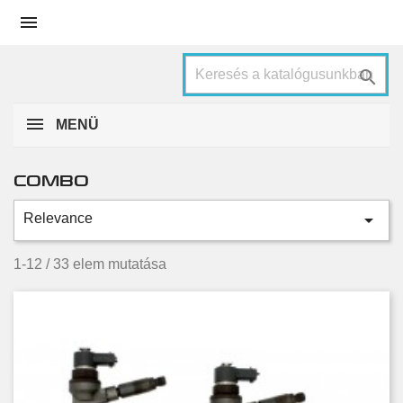


MENÜ
COMBO

Relevance
Kategóriák
1.3 CDTI
4
1-12 / 33 elem mutatása
1.3 CDTI 16V
4
1.6 CDTI
16
1.7 CDTI 16V
3
1.7 DI 16V
1
1.7 DTI 16V
1
2.0 CDTI
4