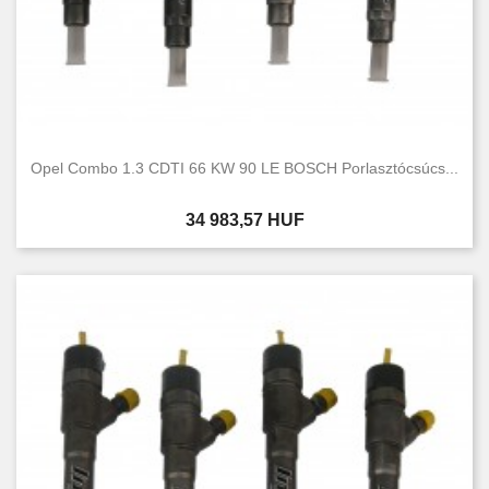
Opel Combo 1.3 CDTI 66 KW 90 LE BOSCH Porlasztócsúcs...
Ár
34 983,57 HUF