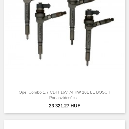
Állapot
Új
15
Használt
18
Opel Combo 1.7 CDTI 16V 74 KW 101 LE BOSCH
Porlasztócsúcs...
Ár
23 321,27 HUF