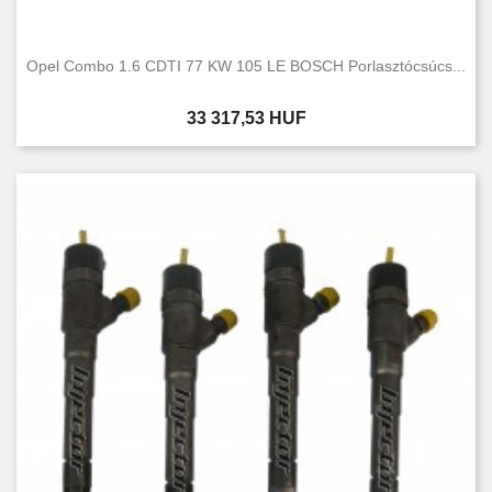
Opel Combo 1.6 CDTI 77 KW 105 LE BOSCH Porlasztócsúcs...
Ár
33 317,53 HUF