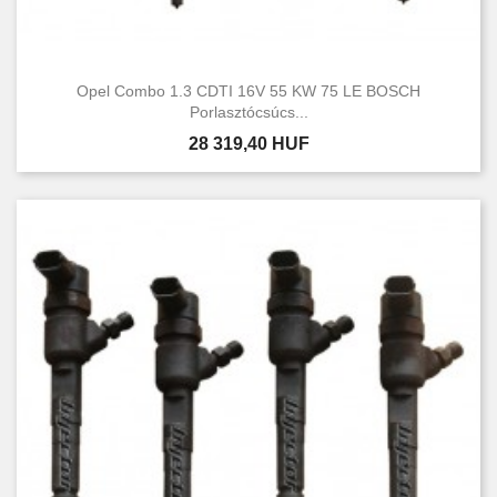
Opel Combo 1.3 CDTI 16V 55 KW 75 LE BOSCH
Porlasztócsúcs...
Ár
28 319,40 HUF