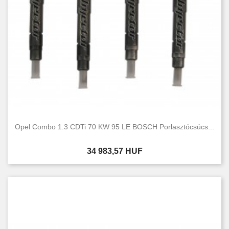
Opel Combo 1.3 CDTi 70 KW 95 LE BOSCH Porlasztócsúcs...
Ár
34 983,57 HUF