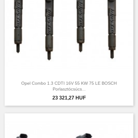
Opel Combo 1.3 CDTI 16V 55 KW 75 LE BOSCH
Porlasztócsúcs...
Ár
23 321,27 HUF