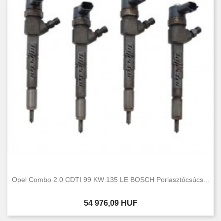
Opel Combo 2.0 CDTI 99 KW 135 LE BOSCH Porlasztócsúcs...
Ár
54 976,09 HUF