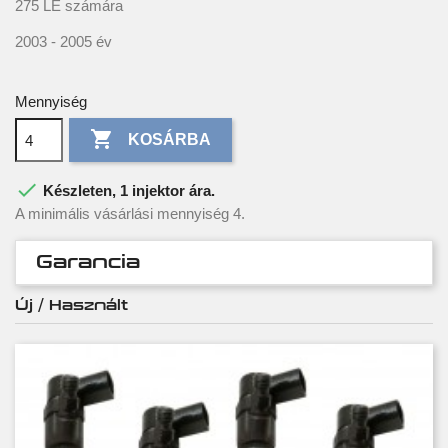
275 LE számára
2003 - 2005 év
Mennyiség

KOSÁRBA

Készleten, 1 injektor ára.
A minimális vásárlási mennyiség 4.
Garancia
Új / Használt