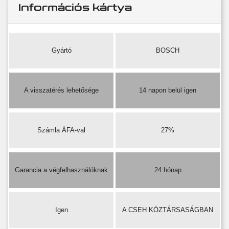
Információs kártya
Gyártó
BOSCH
A visszatérés lehetősége
14 napon belül igen
Számla ÁFA-val
27%
Garancia a végfelhasználóknak
24 hónap
Igen
A CSEH KÖZTÁRSASÁGBAN