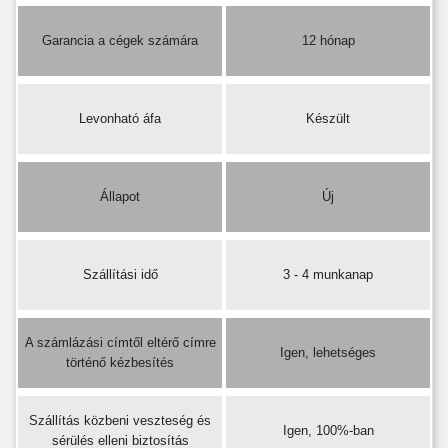
Garancia a cégek számára
12 hónap
Levonható áfa
Készült
Állapot
Új
Szállítási idő
3 - 4 munkanap
A számlázási címtől eltérő címre
Igen, lehetséges
történő kézbesítés
Szállítás közbeni veszteség és
Igen, 100%-ban
sérülés elleni biztosítás