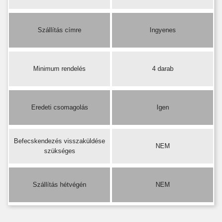
Szállítás címre
Ingyenes
Minimum rendelés
4 darab
Eredeti csomagolás
Igen
Befecskendezés visszaküldése
NEM
szükséges
Szállítás hétvégén
NEM